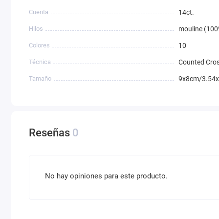
Cuenta
14ct.
Hilos
mouline (100
Colores
10
Técnica
Counted Cros
Tamaño
9x8cm/3.54x
Reseñas
0
No hay opiniones para este producto.