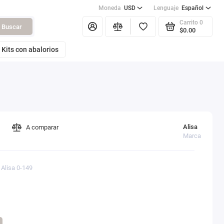
Moneda
USD
Lenguaje
Español
Carrito
0
Buscar
$0.00
Kits con abalorios
Alisa
A comparar
Marca
 Alisa 0-149