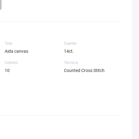
Tela
Cuenta
Aida canvas
14ct.
Colores
Técnica
10
Counted Cross Stitch