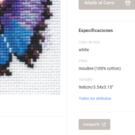
Añadir al Carro
Especificaciones
Color de tela
white
Hilos
mouline (100% cotton)
Tamaño
9x8cm/3.54x3.15"
Todos los atributos
Compartir