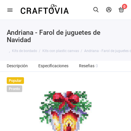
0
Andriana - Farol de juguetes de
Navidad
Kits de bordado
Kits con plastic canvas
Andriana - Farol de juguetes
Descripción
Especificaciones
Reseñas
0
Popular
Pronto