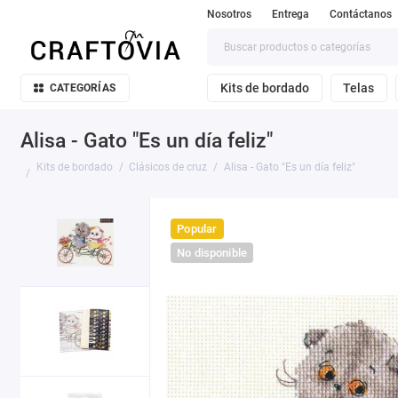
Nosotros
Entrega
Contáctanos
Kits de bordado
Telas
CATEGORÍAS
Alisa - Gato "Es un día feliz"
Kits de bordado
Clásicos de cruz
Alisa - Gato "Es un día feliz"
Popular
No disponible