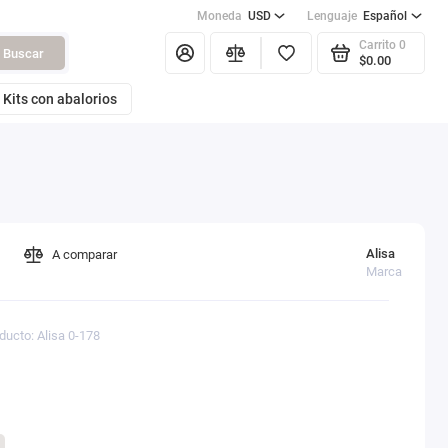
Moneda
USD
Lenguaje
Español
Carrito
0
Buscar
$0.00
Kits con abalorios
Alisa
A comparar
Marca
ducto: Alisa 0-178