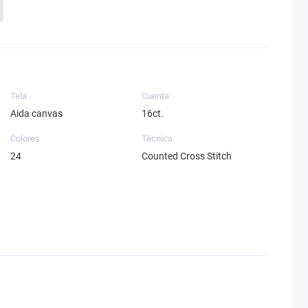
Tela
Cuenta
Aida canvas
16ct.
Colores
Técnica
24
Counted Cross Stitch