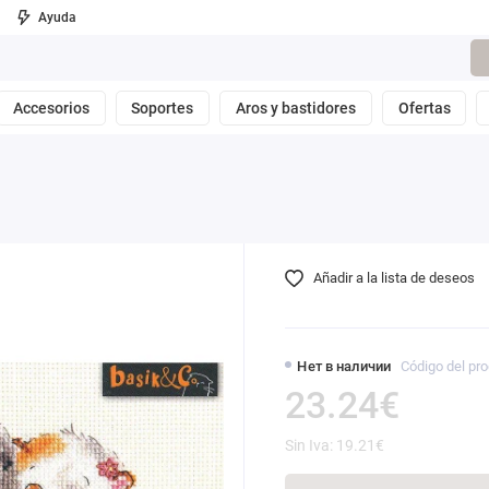
Ayuda
Accesorios
Soportes
Aros y bastidores
Ofertas
Añadir a la lista de deseos
Нет в наличии
Código del pro
23.24€
Sin Iva: 19.21€