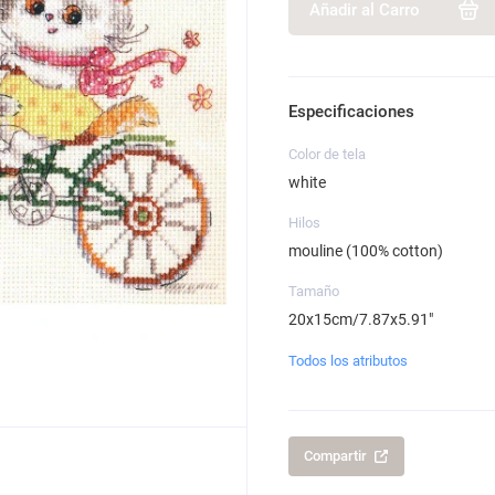
Añadir al Carro
Especificaciones
Color de tela
white
Hilos
mouline (100% cotton)
Tamaño
20x15cm/7.87x5.91"
Todos los atributos
Compartir