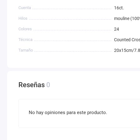
Cuenta
16ct.
Hilos
mouline (100
Colores
24
Técnica
Counted Cros
Tamaño
20x15cm/7.8
Reseñas
0
No hay opiniones para este producto.