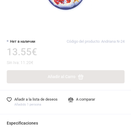
Нет в наличии
Código del producto: Andriana N-24
13.55€
Sin Iva: 11.20€
Añadir al Carro
Añadir a la lista de deseos
A comparar
Añadido 1 persona
Especificaciones