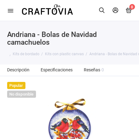
0
Andriana - Bolas de Navidad
camachuelos
Kits de bordado
Kits con plastic canvas
Andriana - Bolas de Navidad
Descripción
Especificaciones
Reseñas
0
Popular
No disponible