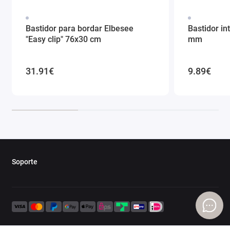
Bastidor para bordar Elbesee
Bastidor in
"Easy clip" 76x30 cm
mm
31.91€
9.89€
Soporte