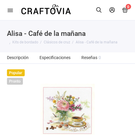
0
Alisa - Café de la mañana
Kits de bordado
Clásicos de cruz
Alisa - Café de la mañana
Descripción
Especificaciones
Reseñas
0
Popular
Pronto