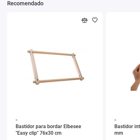
Recomendado
Bastidor para bordar Elbesee
Bastidor in
"Easy clip" 76x30 cm
mm