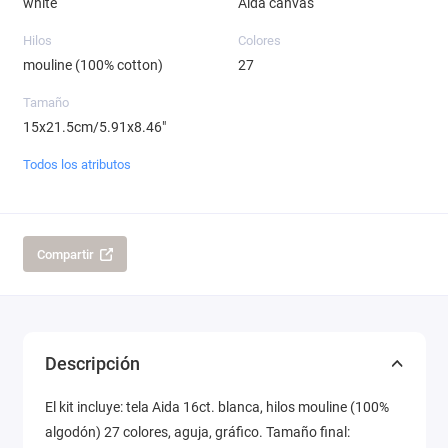
white
Aida canvas
Hilos
Colores
mouline (100% cotton)
27
Tamaño
15x21.5cm/5.91x8.46"
Todos los atributos
Compartir
Descripción
El kit incluye: tela Aida 16ct. blanca, hilos mouline (100%
algodón) 27 colores, aguja, gráfico. Tamaño final: