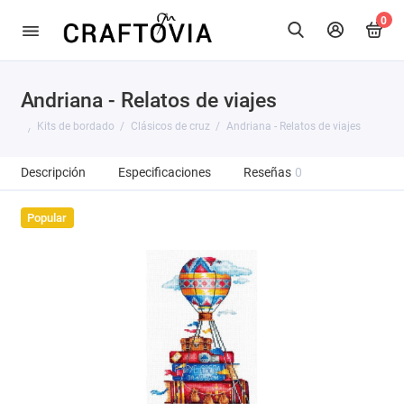
0
Andriana - Relatos de viajes
Kits de bordado
Clásicos de cruz
Andriana - Relatos de viajes
Descripción
Especificaciones
Reseñas
0
Popular