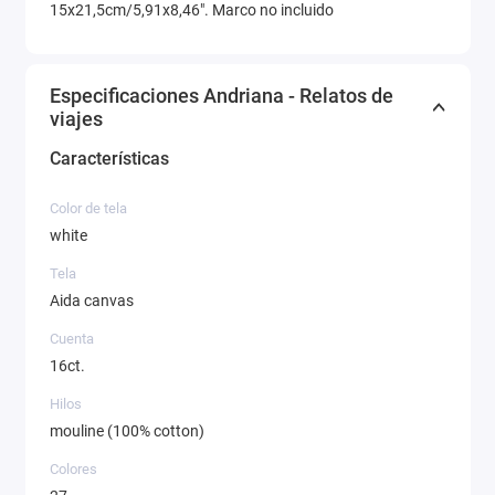
15x21,5cm/5,91x8,46". Marco no incluido
Especificaciones Andriana - Relatos de
viajes
Características
Color de tela
white
Tela
Aida canvas
Cuenta
16ct.
Hilos
mouline (100% cotton)
Colores