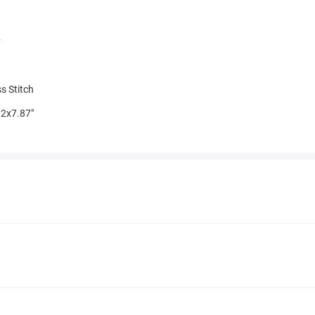
v
s Stitch
2x7.87"