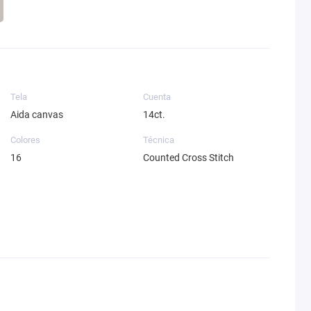
Tela
Cuenta
Aida canvas
14ct.
Colores
Técnica
16
Counted Cross Stitch