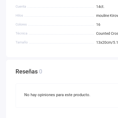
Cuenta
14ct.
Hilos
mouline Kiro
Colores
16
Técnica
Counted Cros
Tamaño
13x20cm/5.1
Reseñas
0
No hay opiniones para este producto.