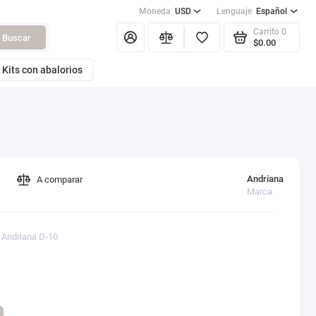
Moneda
USD
Lenguaje
Español
Carrito
0
Buscar
$0.00
Kits con abalorios
Andriana
A comparar
Marca
: Andriana D-10