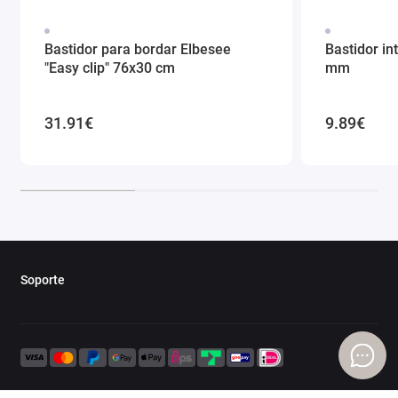
Bastidor para bordar Elbesee
Bastidor in
"Easy clip" 76x30 cm
mm
31.91€
9.89€
Soporte