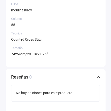
Hilos
mouline Kirov
Colores
55
Técnica
Counted Cross Stitch
Tamaño
74x54cm/29.13x21.26"
Reseñas
0
No hay opiniones para este producto.