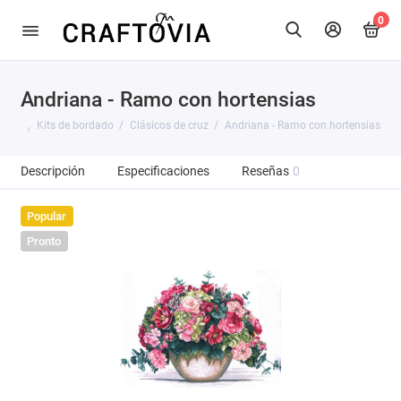
0
Andriana - Ramo con hortensias
Kits de bordado
Clásicos de cruz
Andriana - Ramo con hortensias
Descripción
Especificaciones
Reseñas
0
Popular
Pronto