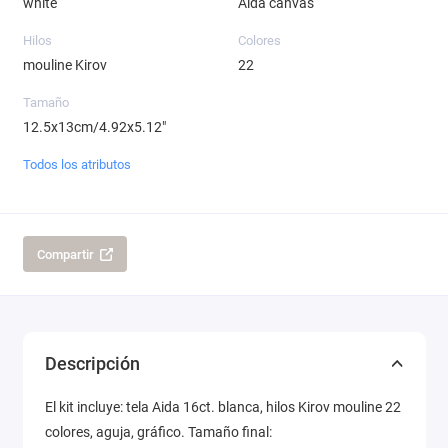
white
Aida canvas
Hilos
Colores
mouline Kirov
22
Tamaño
12.5x13cm/4.92x5.12"
Todos los atributos
Compartir
Descripción
El kit incluye: tela Aida 16ct. blanca, hilos Kirov mouline 22
colores, aguja, gráfico. Tamaño final: