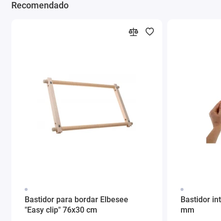
Recomendado
Bastidor para bordar Elbesee
Bastidor in
"Easy clip" 76x30 cm
mm