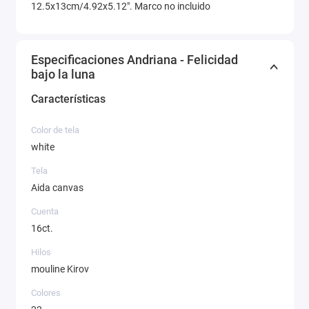
12.5x13cm/4.92x5.12". Marco no incluido
Especificaciones Andriana - Felicidad
bajo la luna
Características
Color de tela
white
Tela
Aida canvas
Cuenta
16ct.
Hilos
mouline Kirov
Colores