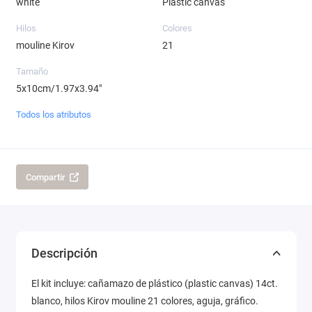
white
Plastic canvas
Hilos
Colores
mouline Kirov
21
Tamaño
5x10cm/1.97x3.94"
Todos los atributos
Compartir
Descripción
El kit incluye: cañamazo de plástico (plastic canvas) 14ct.
blanco, hilos Kirov mouline 21 colores, aguja, gráfico.