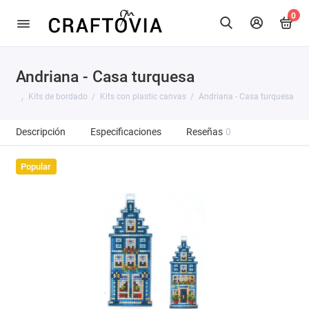
0
Andriana - Casa turquesa
Kits de bordado
Kits con plastic canvas
Andriana - Casa turquesa
Descripción
Especificaciones
Reseñas
0
Popular