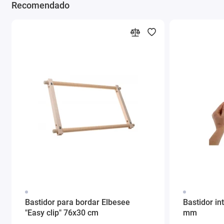
Recomendado
Bastidor para bordar Elbesee
Bastidor in
"Easy clip" 76x30 cm
mm