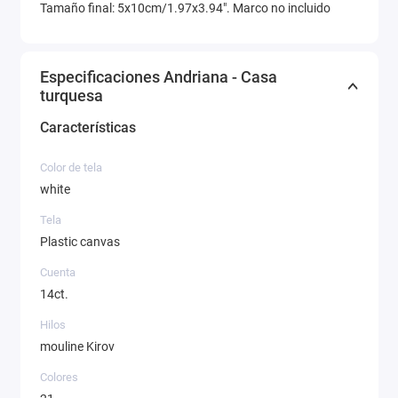
Tamaño final: 5x10cm/1.97x3.94". Marco no incluido
Especificaciones Andriana - Casa
turquesa
Características
Color de tela
white
Tela
Plastic canvas
Cuenta
14ct.
Hilos
mouline Kirov
Colores