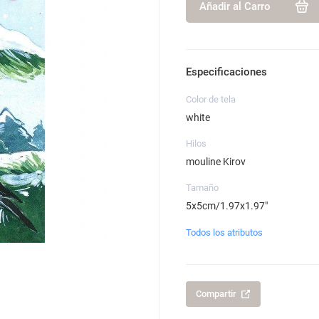
Añadir al Carro
Especificaciones
Color de tela
white
Hilos
mouline Kirov
Tamaño
5x5cm/1.97x1.97"
Todos los atributos
Compartir