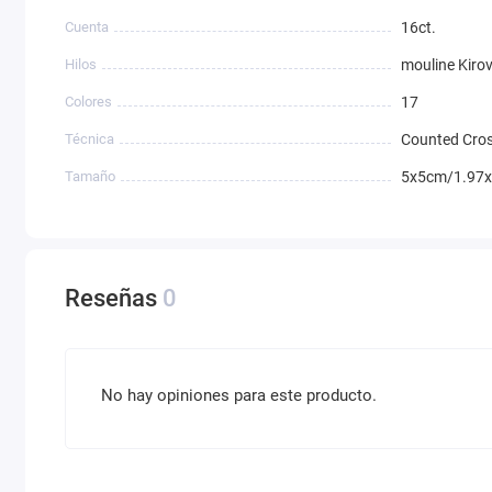
Cuenta
16ct.
Hilos
mouline Kiro
Colores
17
Técnica
Counted Cros
Tamaño
5x5cm/1.97x
Reseñas
0
No hay opiniones para este producto.