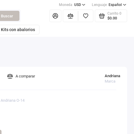
Moneda
USD
Lenguaje
Español
Carrito
0
Buscar
$0.00
Kits con abalorios
Andriana
A comparar
Marca
: Andriana O-14