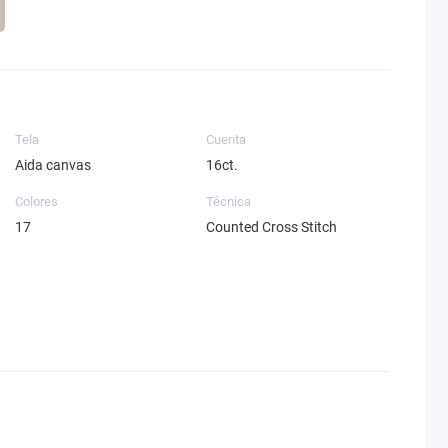
Tela
Cuenta
Aida canvas
16ct.
Colores
Técnica
17
Counted Cross Stitch