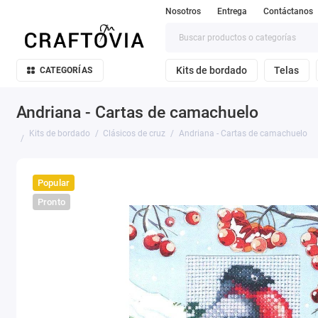
Nosotros
Entrega
Contáctanos
Kits de bordado
Telas
CATEGORÍAS
Andriana - Cartas de camachuelo
Kits de bordado
Clásicos de cruz
Andriana - Cartas de camachuelo
Popular
Pronto