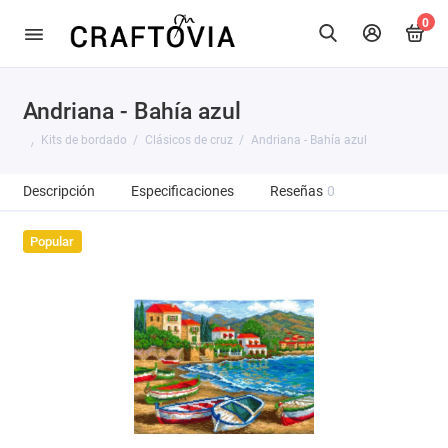
0
Andriana - Bahía azul
Kits de bordado
Clásicos de cruz
Andriana - Bahía azul
Descripción
Especificaciones
Reseñas
0
Popular