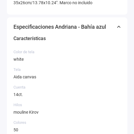
35x26cm/13.78x10.24". Marco no incluido
Especificaciones Andriana - Bahía azul
Características
Color de tela
white
Tela
Aida canvas
Cuenta
14ct.
Hilos
mouline Kirov
Colores
50