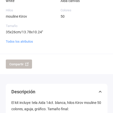
white
Aida canvas
Hilos
Colores
mouline Kirov
50
Tamaño
35x26cm/13.78x10.24"
Todos los atributos
Compartir
Descripción
El kit incluye: tela Aida 14ct. blanca, hilos Kirov mouline 50
colores, aguja, gráfico. Tamaño final: