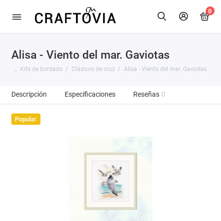
0
Alisa - Viento del mar. Gaviotas
Kits de bordado
Clásicos de cruz
Alisa - Viento del mar. Gaviotas
Descripción
Especificaciones
Reseñas
0
Popular