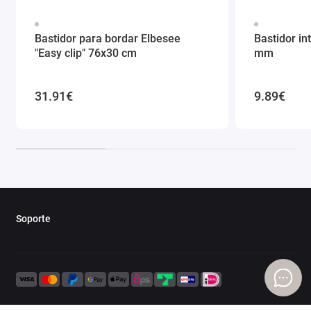
Bastidor para bordar Elbesee
Bastidor in
"Easy clip" 76x30 cm
mm
31.91€
9.89€
Soporte