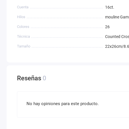
Cuenta
16ct.
Hilos
mouline Ga
Colores
26
Técnica
Counted Cros
Tamaño
22x26cm/8.6
Reseñas
0
No hay opiniones para este producto.