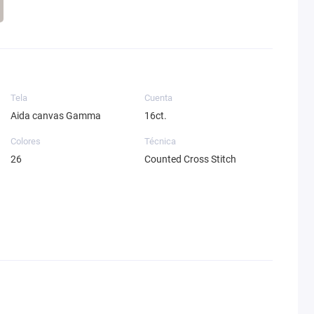
Tela
Cuenta
Aida canvas Gamma
16ct.
Colores
Técnica
26
Counted Cross Stitch