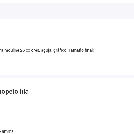
a mouline 26 colores, aguja, gráfico. Tamaño final:
iopelo lila
s Gamma