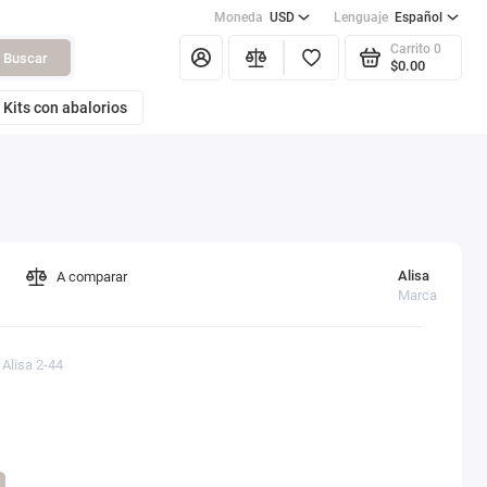
Moneda
USD
Lenguaje
Español
Carrito
0
Buscar
$0.00
Kits con abalorios
Alisa
A comparar
Marca
 Alisa 2-44