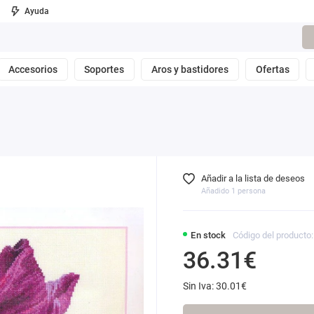
Ayuda
Accesorios
Soportes
Aros y bastidores
Ofertas
Añadir a la lista de deseos
Añadido 1 persona
En stock
Código del producto:
36.31€
Sin Iva: 30.01€