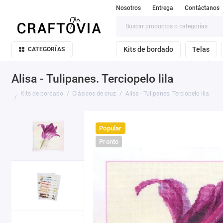
Nosotros
Entrega
Contáctanos
Kits de bordado
Telas
CATEGORÍAS
Alisa - Tulipanes. Terciopelo lila
Kits de bordado
Clásicos de cruz
Alisa - Tulipanes. Terciopelo lila
Popular
Pronto