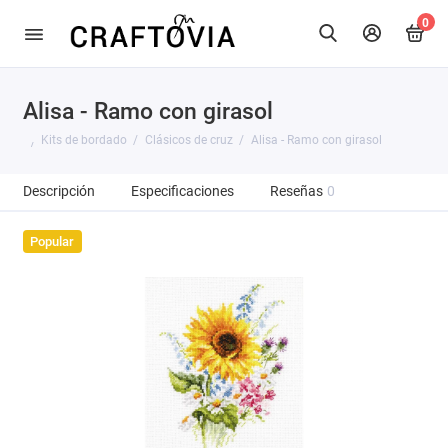
0
Alisa - Ramo con girasol
Kits de bordado
Clásicos de cruz
Alisa - Ramo con girasol
Descripción
Especificaciones
Reseñas
0
Popular