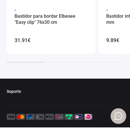
Bastidor para bordar Elbesee
Bastidor in
"Easy clip" 76x30 cm
mm
31.91€
9.89€
Soporte