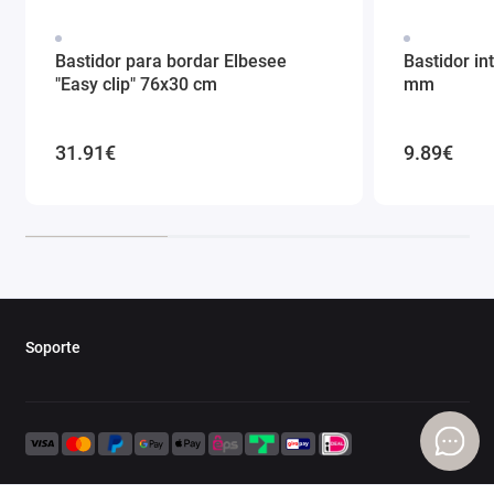
Bastidor para bordar Elbesee
Bastidor in
"Easy clip" 76x30 cm
mm
31.91€
9.89€
Soporte