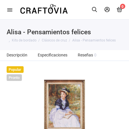
0
Alisa - Pensamientos felices
Kits de bordado
Clásicos de cruz
Alisa - Pensamientos felices
Descripción
Especificaciones
Reseñas
0
Popular
Pronto