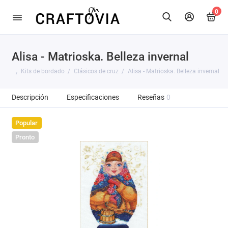
0
Alisa - Matrioska. Belleza invernal
Kits de bordado
Clásicos de cruz
Alisa - Matrioska. Belleza invernal
Descripción
Especificaciones
Reseñas
0
Popular
Pronto