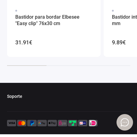
Bastidor para bordar Elbesee
Bastidor in
"Easy clip" 76x30 cm
mm
31.91€
9.89€
Soporte