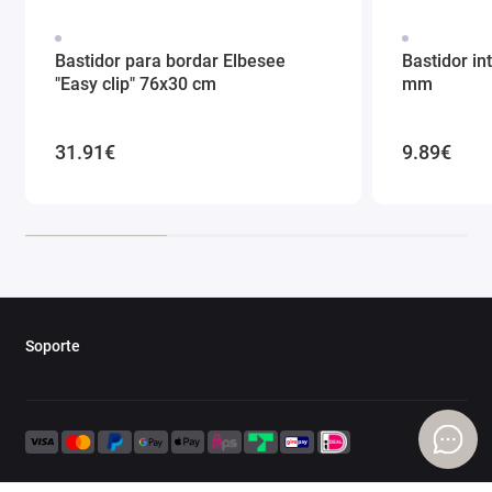
Bastidor para bordar Elbesee
Bastidor in
"Easy clip" 76x30 cm
mm
31.91€
9.89€
Soporte