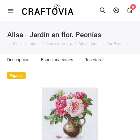
0
Alisa - Jardín en flor. Peonías
Kits de bordado
Clásicos de cruz
Alisa - Jardín en flor. Peonías
Descripción
Especificaciones
Reseñas
0
Popular