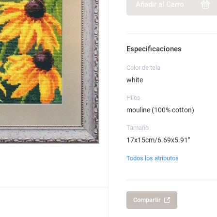
Añadir al Carro
Especificaciones
Color de tela
white
Hilos
mouline (100% cotton)
Tamaño
17x15cm/6.69x5.91"
Todos los atributos
Compartir