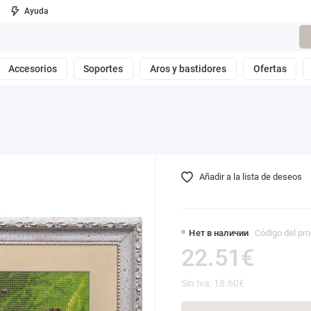
Ayuda
Accesorios
Soportes
Aros y bastidores
Ofertas
Añadir a la lista de deseos
Нет в наличии
Código del pro
22.51€
Sin Iva: 18.60€