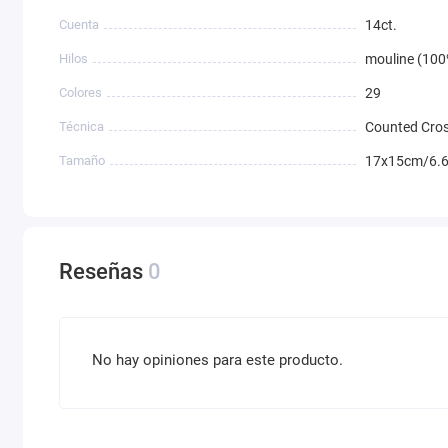
Cuenta
14ct.
Hilos
mouline (100
Colores
29
Técnica
Counted Cros
Tamaño
17x15cm/6.6
Reseñas
0
No hay opiniones para este producto.