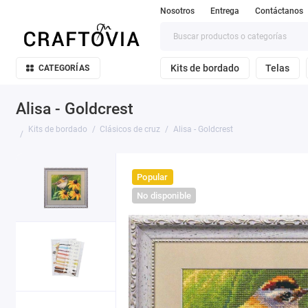
Nosotros
Entrega
Contáctanos
Kits de bordado
Telas
CATEGORÍAS
Alisa - Goldcrest
Kits de bordado
Clásicos de cruz
Alisa - Goldcrest
Popular
No disponible