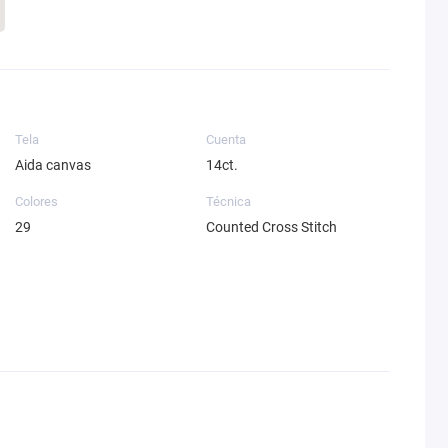
Tela
Cuenta
Aida canvas
14ct.
Colores
Técnica
29
Counted Cross Stitch