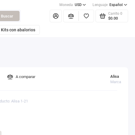
Moneda
USD
Lenguaje
Español
Carrito
0
Buscar
$0.00
Kits con abalorios
Alisa
A comparar
Marca
ducto: Alisa 1-21