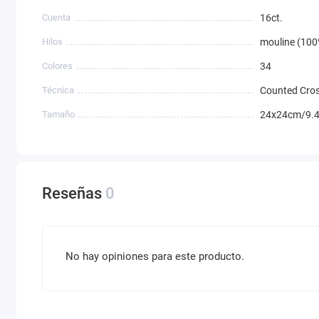
Cuenta
16ct.
Hilos
mouline (100
Colores
34
Técnica
Counted Cros
Tamaño
24x24cm/9.4
Reseñas
0
No hay opiniones para este producto.