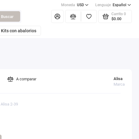
Moneda
USD
Lenguaje
Español
Carrito
0
Buscar
$0.00
Kits con abalorios
Alisa
A comparar
Marca
 Alisa 2-39