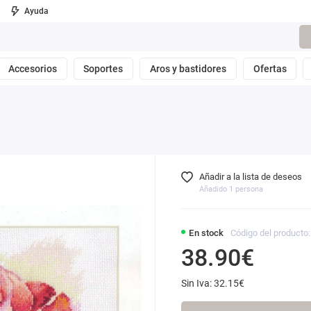
Ayuda
Accesorios
Soportes
Aros y bastidores
Ofertas
Añadir a la lista de deseos
Añadido 1 persona
En stock
Código del producto:
38.90€
Sin Iva: 32.15€