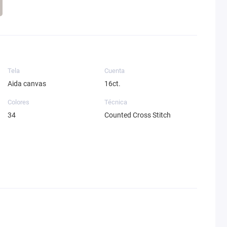
Tela
Cuenta
Aida canvas
16ct.
Colores
Técnica
34
Counted Cross Stitch