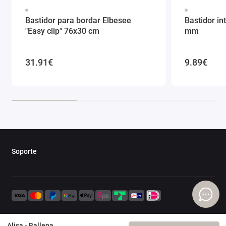
Bastidor para bordar Elbesee
Bastidor in
"Easy clip" 76x30 cm
mm
31.91€
9.89€
Soporte
Alisa - Ballena