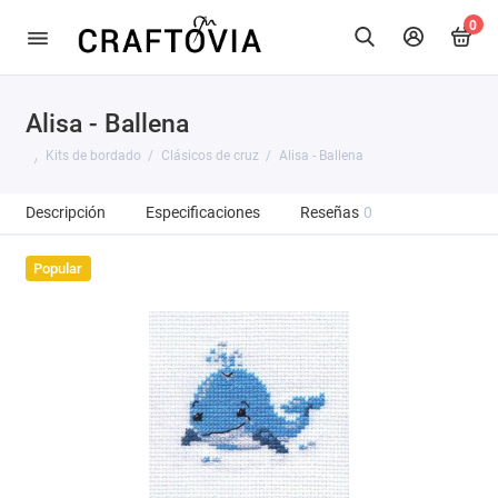
0
Alisa - Ballena
Kits de bordado
Clásicos de cruz
Alisa - Ballena
Descripción
Especificaciones
Reseñas
0
Popular